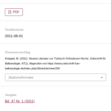
PDF
Veröffentlicht
2011-08-01
Zitationsvorschlag
Knüppel, M. (2011). Neuere Literatur zur Türkisch-Orthodoxen Kirche.
Zeitschrift für
Balkanologie
,
47
(1). Abgerufen von https://www.zeitschrift-fuer-
balkanologie.de/index.php/zfb/article/view/256
Zitationsformate
Ausgabe
Bd. 47 Nr. 1 (2011)