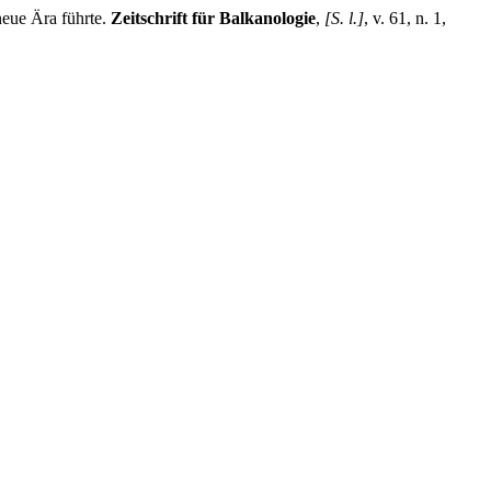
eue Ära führte.
Zeitschrift für Balkanologie
,
[S. l.]
, v. 61, n. 1,