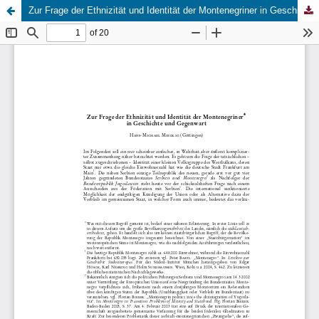
Zur Frage der Ethnizität und Identität der Montenegriner in Geschichte und Gegenwart